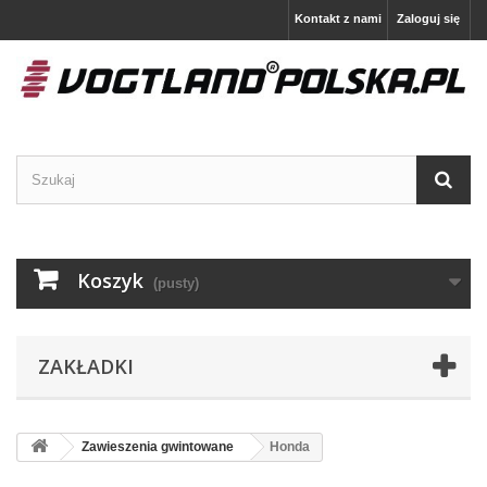
Kontakt z nami
Zaloguj się
Koszyk
(pusty)
ZAKŁADKI
Zawieszenia gwintowane
Honda