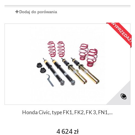
Dodaj do porówania
WYPRZEDAŻ!
Honda Civic, type FK1, FK2, FK 3, FN1,...
4 624 zł