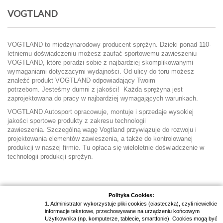
VOGTLAND
VOGTLAND to międzynarodowy producent sprężyn.
Dzięki ponad 110-
letniemu doświadczeniu możesz zaufać sportowemu zawieszeniu
VOGTLAND, które poradzi sobie z najbardziej skomplikowanymi
wymaganiami dotyczącymi wydajności.
Od ulicy do toru możesz
znaleźć produkt VOGTLAND odpowiadający Twoim
potrzebom.
Jesteśmy dumni z jakości!
Każda sprężyna jest
zaprojektowana do pracy w najbardziej wymagających warunkach.
VOGTLAND Autosport opracowuje, montuje i sprzedaje wysokiej
jakości sportowe produkty z zakresu technologii
zawieszenia. Szczególną wagę Vogtland przywiązuje do rozwoju i
projektowania elementów zawieszenia, a także do kontrolowanej
produkcji w naszej firmie. Tu opłaca się wieloletnie doświadczenie w
technologii produkcji sprężyn.
Polityka Cookies:
1. Administrator wykorzystuje pliki cookies (ciasteczka), czyli niewielkie
informacje tekstowe, przechowywane na urządzeniu końcowym
Newsletter
Użytkownika (np. komputerze, tablecie, smartfonie). Cookies mogą być