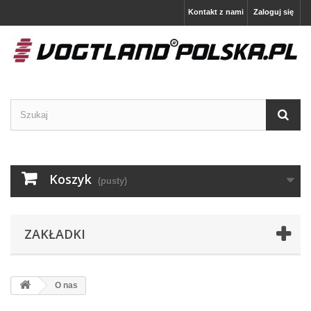
Kontakt z nami
Zaloguj się
Koszyk
(pusty)
ZAKŁADKI
O nas