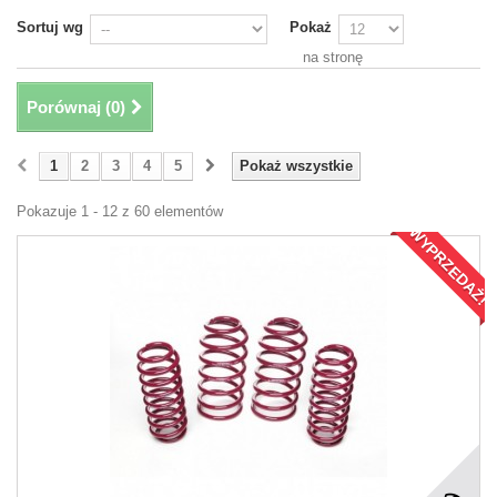
Sortuj wg
Pokaż
na stronę
Porównaj (
0
)
1
2
3
4
5
Pokaż wszystkie
Pokazuje 1 - 12 z 60 elementów
WYPRZEDAŻ!