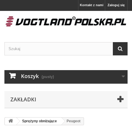
Kontakt z nami
Zaloguj się
Koszyk
(pusty)
ZAKŁADKI
Sprężyny obniżające
Peugeot